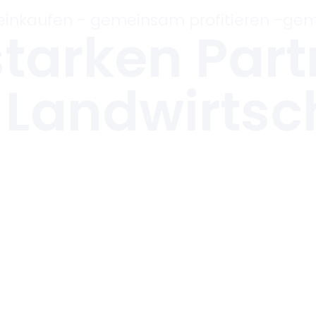
inkaufen – gemeinsam profitieren –gem
starken Part
 Landwirtsc