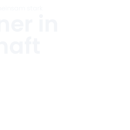
einsam stark
ner in
haft